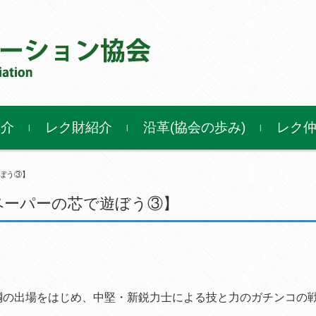
紹介
レク財紹介
沿革(協会の歩み)
レク
遊ぼう③】
トペーパーの芯で遊ぼう③】
の出場をはじめ、中堅・新鋭力士による技と力のガチンコの