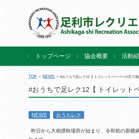
コンテンツに移動
トップページ
協会概要
活動
TOP
NEWS
>
>
#おうちで足レク12【 トイレットペーパーの芯で
#おうちで足レク12【 トイレッ
NEWS
おうちレク
昨日から大相撲秋場所が始まり、令和初の新横綱