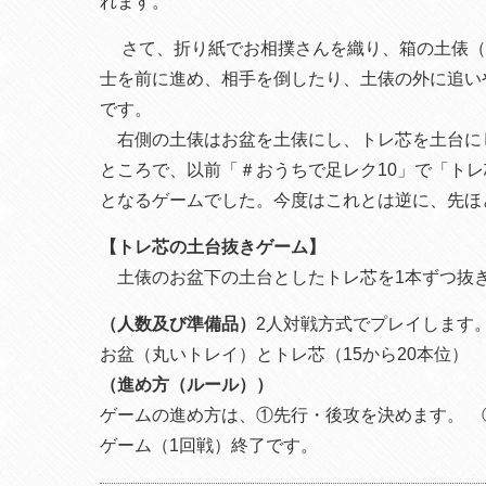
れます。
さて、折り紙でお相撲さんを織り、箱の土俵（
士を前に進め、相手を倒したり、土俵の外に追い
です。
右側の土俵はお盆を土俵にし、トレ芯を土台に
ところで、以前「＃おうちで足レク10」で「ト
となるゲームでした。今度はこれとは逆に、先ほ
【トレ芯の土台抜きゲーム】
土俵のお盆下の土台としたトレ芯を1本ずつ抜
（人数及び準備品）
2人対戦方式でプレイします
お盆（丸いトレイ）とトレ芯（15から20本位）
（進め方（ルール））
ゲームの進め方は、①先行・後攻を決めます。 
ゲーム（1回戦）終了です。