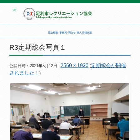
協会概要
事務局･問合せ
個人情報保護
R3定期総会写真１
2560 × 1920
定期総会が開催
公開日時：
2021年5月12日
|
(
されました！
)