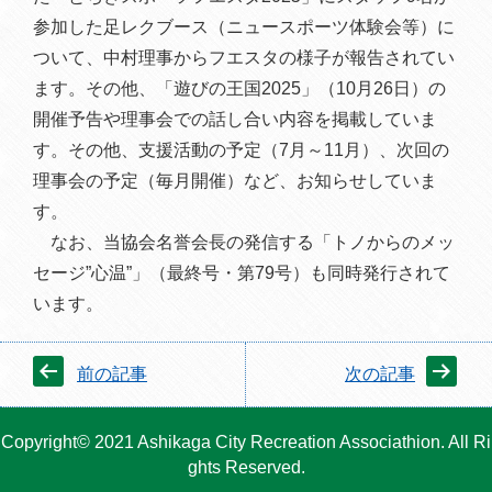
参加した足レクブース（ニュースポーツ体験会等）に
ついて、中村理事からフエスタの様子が報告されてい
ます。その他、「遊びの王国2025」（10月26日）の
開催予告や理事会での話し合い内容を掲載していま
す。
その他、支援活動の予定（7月～11月）、次回の
理事会
の予定（毎月開催）など、お知らせしていま
す。
なお、当協会名誉会長の発信する「トノからのメッ
セージ”心温”」（最終号・第79号）も同時発行されて
います。
前の記事
次の記事
Copyright© 2021 Ashikaga City Recreation Associathion. All Ri
ghts Reserved.