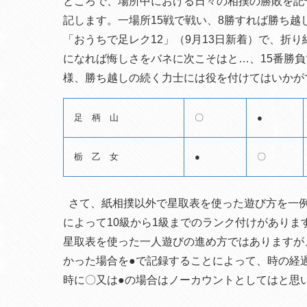
ところで、場所中における日々の相撲の勝敗を記
記します。一場所15戦で戦い、8勝すれば勝ち
「おうちで足レク12」（9月13日新着）で、折
になれば悔しさをバネに次こそはと…、15番勝
様、勝ち越しの続く力士には役を付けてはいかが
足 柄 山
〇
●
栃 乙 女
●
〇
さて、紙相撲以外で星取表を使った遊び方を一例
によって10級から1級までのランク付けがありま
星取表を使った一人遊びの進め方ではありますが
かった場合を●で記録することによって、時の経
時に〇又は●の場合はノーカウントとしてはと思