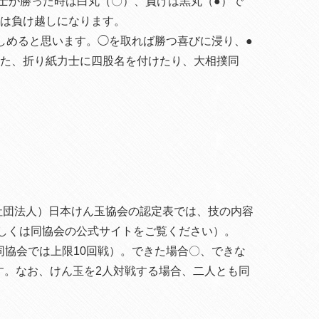
士が勝った時は白丸（〇）、負けは黒丸（●）で
下は負け越しになります。
しめると思います。◯を取れば勝つ喜びに浸り、●
また、折り紙力士に四股名を付けたり、大相撲同
社団法人）日本けん玉協会の認定表では、技の内容
詳しくは同協会の公式サイトをご覧ください）。
同協会では上限10回戦）。できた場合〇、できな
す。なお、けん玉を2人対戦する場合、二人とも同