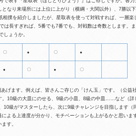
号で表す『星取表（ほしとりひょう）』はご存じですか。各力
越しとなり来場所には上位に上がり（横綱・大関以外）、7勝以
り紙相撲を紹介しましたが、星取表を使って対戦すれば、一層楽
負では長すぎれば、5番でも7番でも、対戦数は奇数とします。
でしょうか。
〇
●
〇
●
●
〇
●
〇
あげます。例えば、皆さんご存じの「けん玉」です。（公益
す。10級の大皿にのせる、9級の小皿、8級の中皿……など（
、10級がマスターしたら、次に9級チャレンジを目指します（
過による上達度が分かり、モチベーションも上がるかと思いま
います。