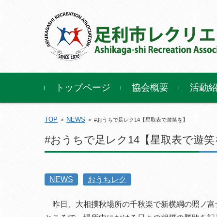
コンテンツに移動
トップページ
協会概要
活動
TOP
NEWS
>
>
#おうちで足レク14【星取表で遊笑を】
#おうちで足レク14【星取表で遊笑
NEWS
おうちレク
昨日、大相撲秋場所の千秋楽で新横綱の照ノ富士が