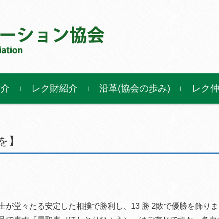
紹介
レク財紹介
沿革(協会の歩み)
レク
を】
堂々たる安定した相撲で勝利し、13 勝 2敗で優勝を飾り