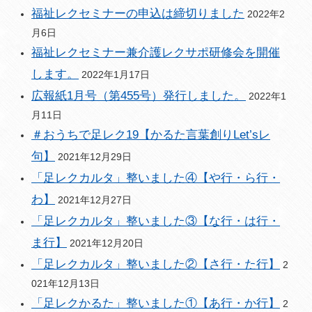
福祉レクセミナーの申込は締切りました
2022年2
月6日
福祉レクセミナー兼介護レクサポ研修会を開催
します。
2022年1月17日
広報紙1月号（第455号）発行しました。
2022年1
月11日
＃おうちで足レク19【かるた言葉創りLet’sレ
句】
2021年12月29日
「足レクカルタ」整いました④【や行・ら行・
わ】
2021年12月27日
「足レクカルタ」整いました③【な行・は行・
ま行】
2021年12月20日
「足レクカルタ」整いました②【さ行・た行】
2
021年12月13日
「足レクかるた」整いました①【あ行・か行】
2