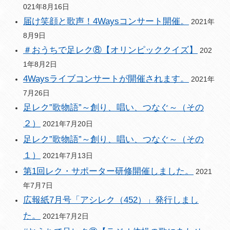
021年8月16日
届け笑顔と歌声！4Waysコンサート開催。
2021年
8月9日
＃おうちで足レク⑧【オリンピッククイズ】
202
1年8月2日
4Waysライブコンサートが開催されます。
2021年
7月26日
足レク”歌物語”～創り、唱い、つなぐ～（その
２）
2021年7月20日
足レク”歌物語”～創り、唱い、つなぐ～（その
１）
2021年7月13日
第1回レク・サポーター研修開催しました。
2021
年7月7日
広報紙7月号「アシレク（452）」発行しまし
た。
2021年7月2日