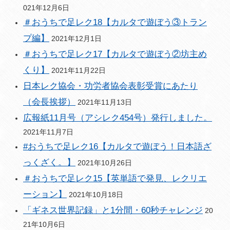
021年12月6日
＃おうちで足レク18【カルタで遊ぼう③トラン
プ編】
2021年12月1日
＃おうちで足レク17【カルタで遊ぼう②坊主め
くり】
2021年11月22日
日本レク協会・功労者協会表彰受賞にあたり
（会長挨拶）
2021年11月13日
広報紙11月号（アシレク454号）発行しました。
2021年11月7日
#おうちで足レク16【カルタで遊ぼう！日本語ざ
っくざく。】
2021年10月26日
＃おうちで足レク15【英単語で発見、レクリエ
ーション】
2021年10月18日
「ギネス世界記録」と1分間・60秒チャレンジ
20
21年10月6日