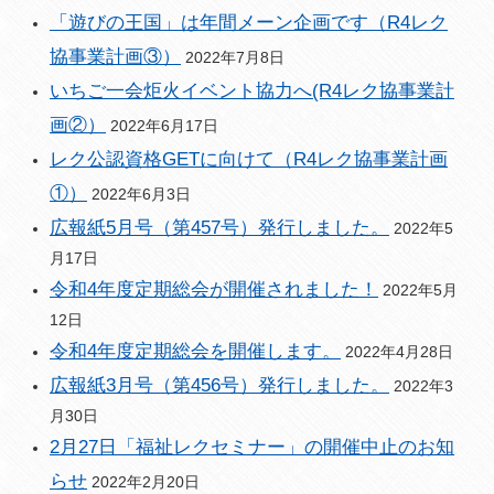
「遊びの王国」は年間メーン企画です（R4レク
協事業計画③）
2022年7月8日
いちご一会炬火イベント協力へ(R4レク協事業計
画②）
2022年6月17日
レク公認資格GETに向けて（R4レク協事業計画
①）
2022年6月3日
広報紙5月号（第457号）発行しました。
2022年5
月17日
令和4年度定期総会が開催されました！
2022年5月
12日
令和4年度定期総会を開催します。
2022年4月28日
広報紙3月号（第456号）発行しました。
2022年3
月30日
2月27日「福祉レクセミナー」の開催中止のお知
らせ
2022年2月20日